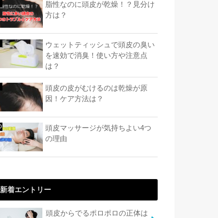
脂性なのに頭皮が乾燥！？見分け
方は？
ウェットティッシュで頭皮の臭い
を速効で消臭！使い方や注意点
は？
頭皮の皮がむけるのは乾燥が原
因！ケア方法は？
頭皮マッサージが気持ちよい4つ
の理由
新着エントリー
頭皮からでるポロポロの正体は