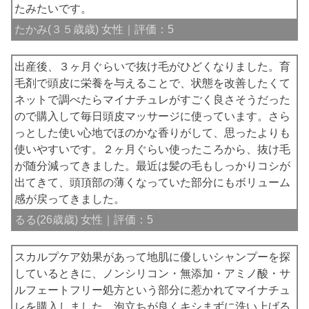
たみたいです。
たかみ(３５歳歳) 女性｜評価：5
出産後、３ヶ月ぐらいで抜け毛がひどくなりました。育
毛剤で頭皮に栄養を与えることで、状態を改善したくて
ネットで調べたらマイナチュレがすごく良さそうだった
ので購入して毎日頭皮マッサージに使っています。さら
っとした使い心地でほのかな香りがして、思ったよりも
使いやすいです。２ヶ月ぐらい使ったころから、抜け毛
が随分減ってきました。最近は髪の毛もしっかりコシが
出てきて、頭頂部の薄くなっていた部分にもボリューム
感が戻ってきました。
るる(26歳歳) 女性｜評価：5
スカルプケア効果があって地肌に優しいシャンプーを探
しているときに、ノンシリコン・無添加・アミノ酸・サ
ルフェートフリー処方という部分に惹かれてマイナチュ
レを購入しました。泡立ちが良くキシまずに洗い上げる