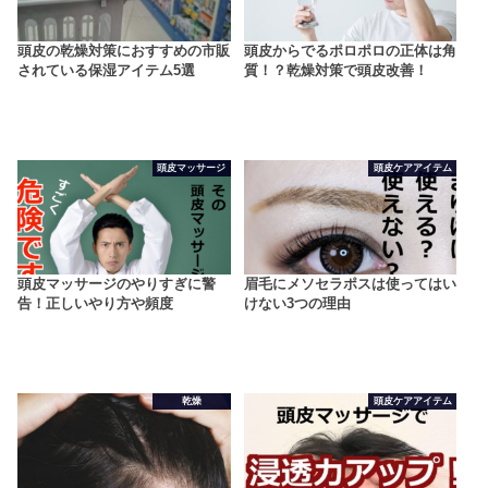
頭皮の乾燥対策におすすめの市販
頭皮からでるポロポロの正体は角
されている保湿アイテム5選
質！？乾燥対策で頭皮改善！
頭皮マッサージ
頭皮ケアアイテム
頭皮マッサージのやりすぎに警
眉毛にメソセラポスは使ってはい
告！正しいやり方や頻度
けない3つの理由
乾燥
頭皮ケアアイテム