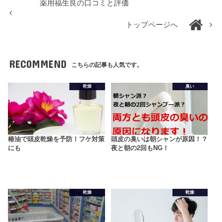
薬用福生良の口コミと評価
トップページへ
RECOMMEND
こちらの記事も人気です。
乾燥
臭い
椿油で頭皮乾燥を予防！フケ対策
頭皮の臭いは朝シャンが原因！？
にも
夜と朝の2回もNG！
乾燥
乾燥