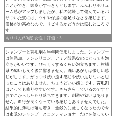
ことができ、頭皮がすっきりとします。ふんわりボリュ
ーム感がアップしましたが、私の乾燥して傷んでいるパ
サついた髪には、ツヤや保湿に物足りなさを感じます。
価格がお高めなので、リピするかどうかは悩むところで
す。
もりりん(50歳) 女性｜評価：3
シャンプーと育毛剤を半年間使用しました。シャンプー
は無添加、ノンシリコン、アミノ酸系なのにとっても泡
立ちがいいです。びっくりするくらい泡立ちます。柑橘
系の匂いも良く後に響きません。洗いあがりは優しい感
じがします。がっつり洗い流す感じや洗い足りないと思
ったことはありません。ちょうどいい感じです。育毛剤
はとっても塗りやすいです。さらさらしているのですぐ
おでこからしたたり落ちてきます。刺激や匂いはありま
せん。血行が良くなっている感じもありませんでした。
結果的に薄毛は落ち着き、金銭的に厳しくなったので今
は市販のシャンプーとコンディショナーだけを使ってい