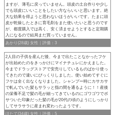
ますが、薄毛に戻っていません。頭皮の土台作りや少し
でも頭皮にいいことをしたい方ならいいと思います。絶
大な効果を得ようと思わないほうがいいです。たまに頭
皮が乾燥したときに育毛剤をまた使いたいと思うのです
が、都度購入では高く、安く済ませようとすると定期購
入になるので結局まだ買っていません。
あかり(28歳) 女性｜評価：3
2人目の子供を産んだ後、今まで出たことなかったフケ
が出始めたのをきっかけにマイナチュレにかえました。
今までドラッグストアで安売りしているものばかり使っ
てきたので違いにびっくりしました。使い始めてすぐに
フケは全く出なくなりました。シャンプー時にカサカサ
で軋んでいた髪もサラッと指の間を通るように！！産後
の栄養不足で髪の毛が細ってきているのにゴワゴワでボ
サついた印象だった髪の毛が20代の頃のようにしっかり
してサラサラに産まれ変わったようです。
ほたて(34歳) 女性｜評価：5