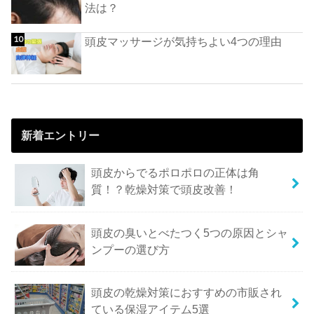
法は？
頭皮マッサージが気持ちよい4つの理由
新着エントリー
頭皮からでるポロポロの正体は角
質！？乾燥対策で頭皮改善！
頭皮の臭いとべたつく5つの原因とシャ
ンプーの選び方
頭皮の乾燥対策におすすめの市販され
ている保湿アイテム5選