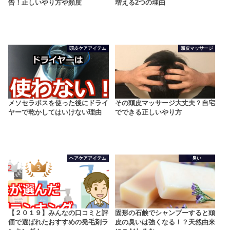
告！正しいやり方や頻度
増える2つの理由
頭皮ケアアイテム
頭皮マッサージ
メソセラポスを使った後にドライ
その頭皮マッサージ大丈夫？自宅
ヤーで乾かしてはいけない理由
でできる正しいやり方
ヘアケアアイテム
臭い
【２０１９】みんなの口コミと評
固形の石鹸でシャンプーすると頭
価で選ばれたおすすめの発毛剤ラ
皮の臭いは強くなる！？天然由来