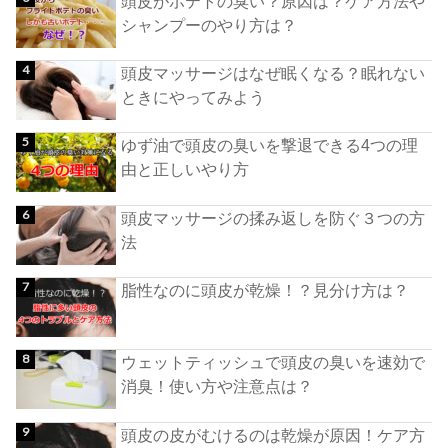
頭皮がポテトの臭い？原因は？ケア方法や
シャンプーのやり方は？
頭皮マッサージはなぜ眠くなる？眠れない
ときにやってみよう
ゆず油で頭皮の臭いを撃退できる4つの理
由と正しいやり方
頭皮マッサージの揉み返しを防ぐ３つの方
法
脂性なのに頭皮が乾燥！？見分け方は？
ウェットティッシュで頭皮の臭いを速効で
消臭！使い方や注意点は？
頭皮の皮がむけるのは乾燥が原因！ケア方